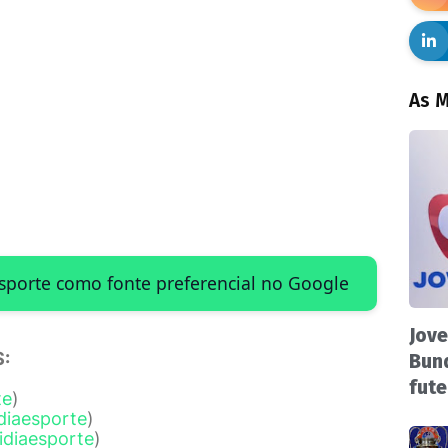
As M
Esporte como fonte preferencial no Google
Jove
:
Bund
fute
te
)
diaesporte
)
idiaesporte
)