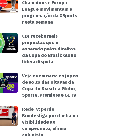
Champions e Europa
League movimentam a
programação da XSports
nesta semana
CBF recebe mais
propostas que o
esperado pelos direitos
da Copa do Brasil; Globo
lidera disputa
Veja quem narra os jogos
de volta das oitavas da
Copa do Brasil na Globo,
SporTV, Premiere e GE TV
RedeTV! perde
Bundesliga por dar baixa
visibilidade ao
campeonato, afirma
colunista