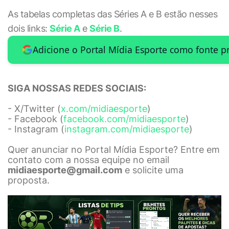
As tabelas completas das Séries A e B estão nesses
dois links:
Série A
e
Série B
.
Adicione o Portal Mídia Esporte como fonte p
SIGA NOSSAS REDES SOCIAIS:
- X/Twitter (
x.com/midiaesporte
)
- Facebook (
facebook.com/midiaesporte
)
- Instagram (
instagram.com/midiaesporte
)
Quer anunciar no Portal Mídia Esporte? Entre em
contato com a nossa equipe no email
midiaesporte@gmail.com
e solicite uma
proposta.