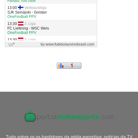
Tudo sobre os os bastidores da mídia esportiva: notícias da TV