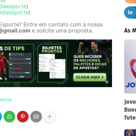
te
)
diaesporte
)
idiaesporte
)
 Esporte? Entre em contato com a nossa
As M
@gmail.com
e solicite uma proposta.
Aberta
Jove
Bund
fute