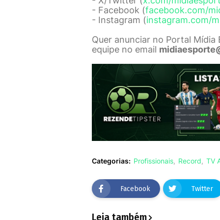
- X/Twitter (
x.com/midiaespor
- Facebook (
facebook.com/mi
- Instagram (
instagram.com/m
Quer anunciar no Portal Mídia
equipe no email
midiaesporte
Categorias:
Profissionais
Record
TV 
Facebook
Twitter
Leia também