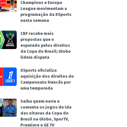
Champions e Europa
League movimentam a
programação da XSports
nesta semana
CBF recebe mais
propostas que o
esperado pelos direitos
da Copa do Brasil; Globo
lidera disputa
XSports oficializa
aquisição dos direitos do
Campeonato Francês por
uma temporada
Saiba quem narra e
comenta os jogos de ida
das oitavas da Copa do
Brasil na Globo, SporTV,
Premiere e GE TV