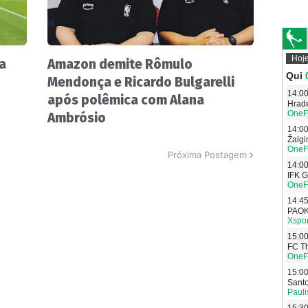
a
Amazon demite Rômulo
Mendonça e Ricardo Bulgarelli
após polêmica com Alana
Ambrósio
Próxima Postagem