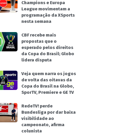
Champions e Europa
League movimentam a
programação da XSports
nesta semana
CBF recebe mais
propostas que o
esperado pelos direitos
da Copa do Brasil; Globo
lidera disputa
Veja quem narra os jogos
de volta das oitavas da
Copa do Brasil na Globo,
SporTV, Premiere e GE TV
RedeTV! perde
Bundesliga por dar baixa
visibilidade ao
campeonato, afirma
colunista