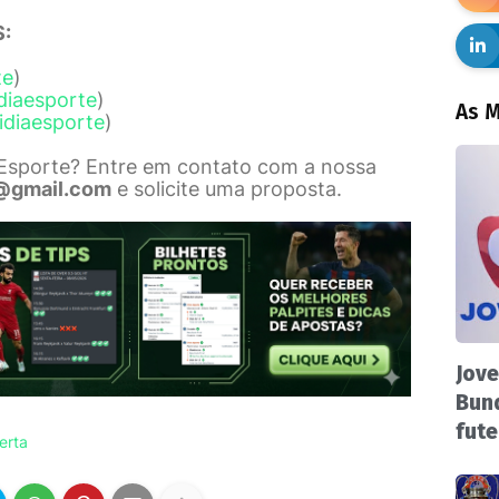
:
te
)
diaesporte
)
As M
idiaesporte
)
 Esporte? Entre em contato com a nossa
@gmail.com
e solicite uma proposta.
Jove
Bund
fute
erta