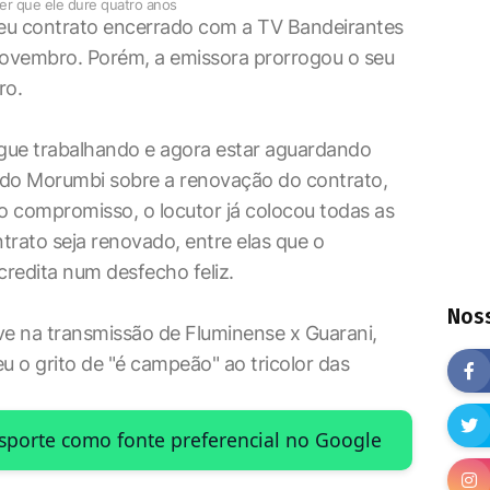
uer que ele dure quatro anos
seu contrato encerrado com a TV Bandeirantes
e novembro. Porém, a emissora prorrogou o seu
ro.
egue trabalhando e agora estar aguardando
 do Morumbi sobre a renovação do contrato,
 compromisso, o locutor já colocou todas as
trato seja renovado, entre elas que o
credita num desfecho feliz.
Noss
ve na transmissão de Fluminense x Guarani,
u o grito de "é campeão" ao tricolor das
Esporte como fonte preferencial no Google