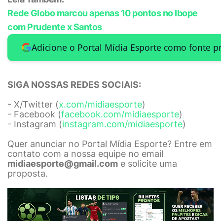
Rede Globo marcou apenas 10 pontos no Ibope
com Prudente x Santos
Adicione o Portal Mídia Esporte como fonte p
SIGA NOSSAS REDES SOCIAIS:
- X/Twitter (
x.com/midiaesporte
)
- Facebook (
facebook.com/midiaesporte
)
- Instagram (
instagram.com/midiaesporte
)
Quer anunciar no Portal Mídia Esporte? Entre em
contato com a nossa equipe no email
midiaesporte@gmail.com
e solicite uma
proposta.