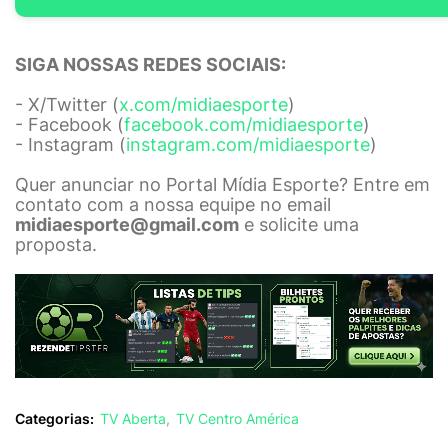
SIGA NOSSAS REDES SOCIAIS:
- X/Twitter (
x.com/midiaesporte
)
- Facebook (
facebook.com/midiaesporte
)
- Instagram (
instagram.com/midiaesporte
)
Quer anunciar no Portal Mídia Esporte? Entre em
contato com a nossa equipe no email
midiaesporte@gmail.com
e solicite uma
proposta.
Categorias:
TV Aberta
TV Centro América