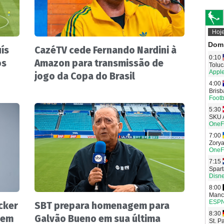
ís
CazéTV cede Fernando Nardini à
ós
Amazon para transmissão de
jogo da Copa do Brasil
cker
SBT prepara homenagem para
 em
Galvão Bueno em sua última