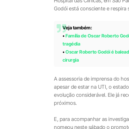
Hospital das Clínicas, em São Pa
Godói está consciente e respira 
Veja também:
•
Família de Oscar Roberto Godo
tragédia
•
Oscar Roberto Godói é baleado
cirurgia
A assessoria de imprensa do hos
apesar de estar na UTI, o estado
evolução considerável. Ele já rec
próximos.
E, para acompanhar as investiga
nomeou neste sábado o promotor