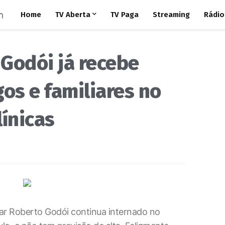
Home
TV Aberta
TV Paga
Streaming
Rádio
Godói já recebe
gos e familiares no
línicas
ar Roberto Godói continua internado no