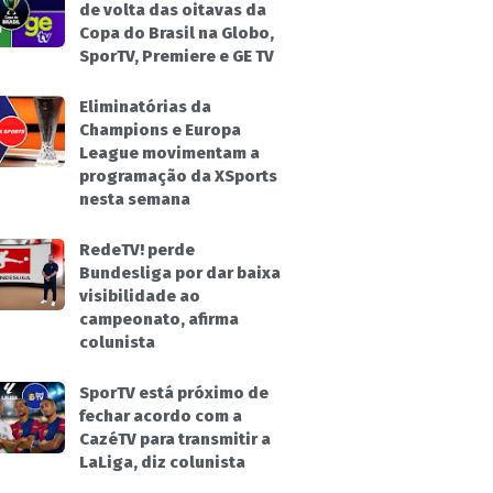
de volta das oitavas da
Copa do Brasil na Globo,
SporTV, Premiere e GE TV
Eliminatórias da
Champions e Europa
League movimentam a
programação da XSports
nesta semana
RedeTV! perde
Bundesliga por dar baixa
visibilidade ao
campeonato, afirma
colunista
SporTV está próximo de
fechar acordo com a
CazéTV para transmitir a
LaLiga, diz colunista