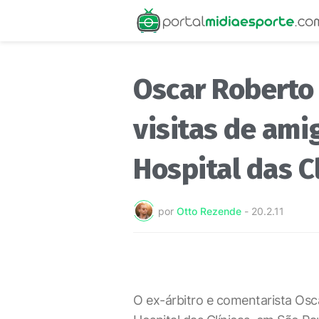
Oscar Roberto 
visitas de ami
Hospital das C
por
Otto Rezende
-
20.2.11
O ex-árbitro e comentarista Osc