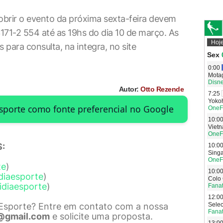
cobrir o evento da próxima sexta-feira devem
3171-2 554 até as 19hs do dia 10 de março. As
 para consulta, na integra, no site
Autor:
Otto Rezende
Esporte como fonte preferencial no Google
:
te
)
diaesporte
)
idiaesporte
)
 Esporte? Entre em contato com a nossa
@gmail.com
e solicite uma proposta.