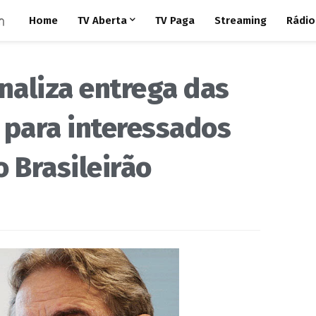
Home
TV Aberta
TV Paga
Streaming
Rádio
inaliza entrega das
 para interessados
o Brasileirão