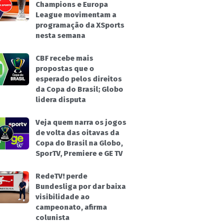
Champions e Europa
League movimentam a
programação da XSports
nesta semana
CBF recebe mais
propostas que o
esperado pelos direitos
da Copa do Brasil; Globo
lidera disputa
Veja quem narra os jogos
de volta das oitavas da
Copa do Brasil na Globo,
SporTV, Premiere e GE TV
RedeTV! perde
Bundesliga por dar baixa
visibilidade ao
campeonato, afirma
colunista