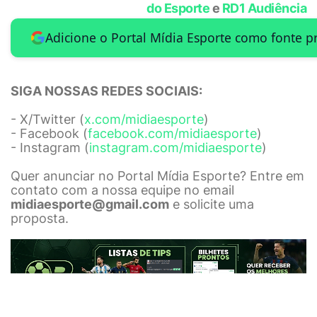
do Esporte
e
RD1 Audiência
Adicione o Portal Mídia Esporte como fonte p
SIGA NOSSAS REDES SOCIAIS:
- X/Twitter (
x.com/midiaesporte
)
- Facebook (
facebook.com/midiaesporte
)
- Instagram (
instagram.com/midiaesporte
)
Quer anunciar no Portal Mídia Esporte? Entre em
contato com a nossa equipe no email
midiaesporte@gmail.com
e solicite uma
proposta.