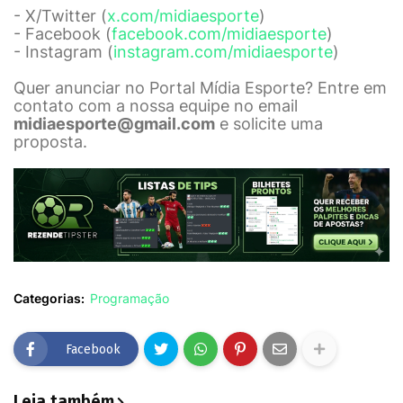
- X/Twitter (
x.com/midiaesporte
)
- Facebook (
facebook.com/midiaesporte
)
- Instagram (
instagram.com/midiaesporte
)
Quer anunciar no Portal Mídia Esporte? Entre em
contato com a nossa equipe no email
midiaesporte@gmail.com
e solicite uma
proposta.
Categorias:
Programação
Facebook
Leia também