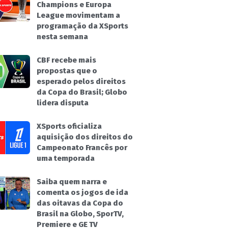
Champions e Europa
League movimentam a
programação da XSports
nesta semana
CBF recebe mais
propostas que o
esperado pelos direitos
da Copa do Brasil; Globo
lidera disputa
XSports oficializa
aquisição dos direitos do
Campeonato Francês por
uma temporada
Saiba quem narra e
comenta os jogos de ida
das oitavas da Copa do
Brasil na Globo, SporTV,
Premiere e GE TV