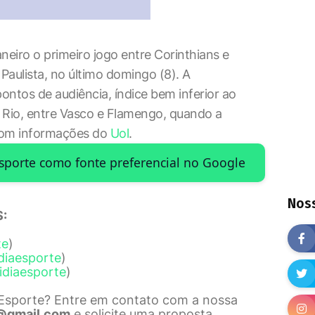
neiro o primeiro jogo entre Corinthians e
Paulista, no último domingo (8). A
ontos de audiência, índice bem inferior ao
a Rio, entre Vasco e Flamengo, quando a
Com informações do
Uol
.
Esporte como fonte preferencial no Google
Noss
:
te
)
diaesporte
)
idiaesporte
)
 Esporte? Entre em contato com a nossa
@gmail.com
e solicite uma proposta.