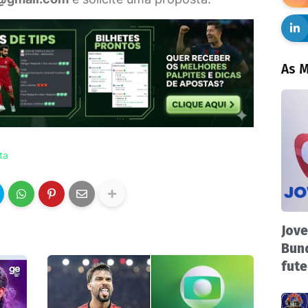
As M
ta
Jove
Bund
fute