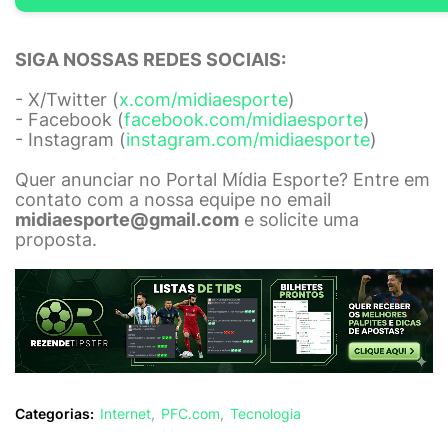
SIGA NOSSAS REDES SOCIAIS:
- X/Twitter (
x.com/midiaesporte
)
- Facebook (
facebook.com/midiaesporte
)
- Instagram (
instagram.com/midiaesporte
)
Quer anunciar no Portal Mídia Esporte? Entre em
contato com a nossa equipe no email
midiaesporte@gmail.com
e solicite uma
proposta.
Categorias:
Internet
PFC.com
Tecnologia