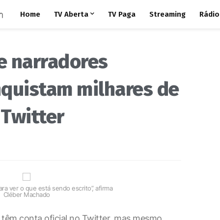
Home
TV Aberta
TV Paga
Streaming
Rádio
de narradores
nquistam milhares de
Twitter
ra ver o que está sendo escrito”, afirma
Cléber Machado
têm conta oficial no Twitter, mas mesmo