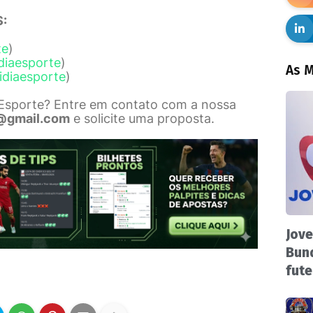
:
te
)
diaesporte
)
As M
idiaesporte
)
 Esporte? Entre em contato com a nossa
@gmail.com
e solicite uma proposta.
Jove
Bund
fute