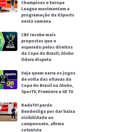
Champions e Europa
League movimentam a
programação da XSports
nesta semana
CBF recebe mais
propostas que o
esperado pelos direitos
da Copa do Brasil; Globo
lidera disputa
Veja quem narra os jogos
de volta das oitavas da
Copa do Brasil na Globo,
SporTV, Premiere e GE TV
RedeTV! perde
Bundesliga por dar baixa
visibilidade ao
campeonato, afirma
colunista