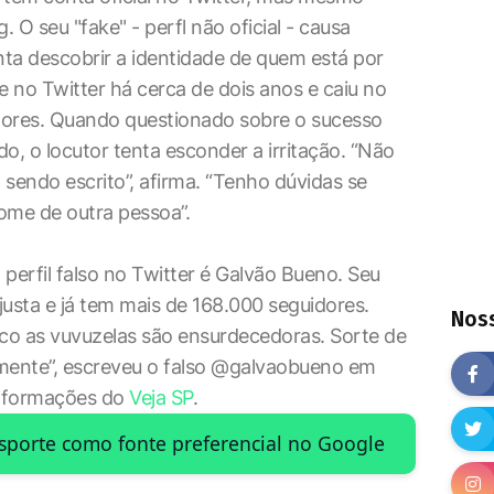
 O seu "fake" - perfl não oficial - causa
nta descobrir a identidade de quem está por
e no Twitter há cerca de dois anos e caiu no
dores. Quando questionado sobre o sucesso
, o locutor tenta esconder a irritação. “Não
á sendo escrito”, afirma. “Tenho dúvidas se
ome de outra pessoa”.
perfil falso no Twitter é Galvão Bueno. Seu
justa e já tem mais de 168.000 seguidores.
Noss
oco as vuvuzelas são ensurdecedoras. Sorte de
mente”, escreveu o falso @galvaobueno em
informações do
Veja SP
.
Esporte como fonte preferencial no Google