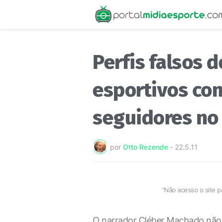
Perfis falsos 
esportivos co
seguidores no 
por
Otto Rezende
-
22.5.11
“Não acesso o site pa
O narrador Cléber Machado não 