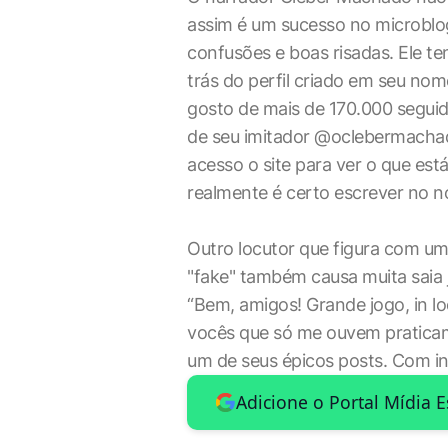
assim é um sucesso no microblog.
confusões e boas risadas. Ele te
trás do perfil criado em seu nom
gosto de mais de 170.000 segui
de seu imitador @oclebermachado
acesso o site para ver o que est
realmente é certo escrever no n
Outro locutor que figura com um 
"fake" também causa muita saia 
“Bem, amigos! Grande jogo, in l
vocês que só me ouvem pratica
um de seus épicos posts. Com 
Adicione o Portal Mídia 