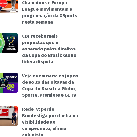
Champions e Europa
League movimentam a
programação da XSports
nesta semana
CBF recebe mais
propostas que o
esperado pelos direitos
da Copa do Brasil; Globo
lidera disputa
Veja quem narra os jogos
de volta das oitavas da
Copa do Brasil na Globo,
SporTV, Premiere e GE TV
RedeTV! perde
Bundesliga por dar baixa
visibilidade ao
campeonato, afirma
colunista