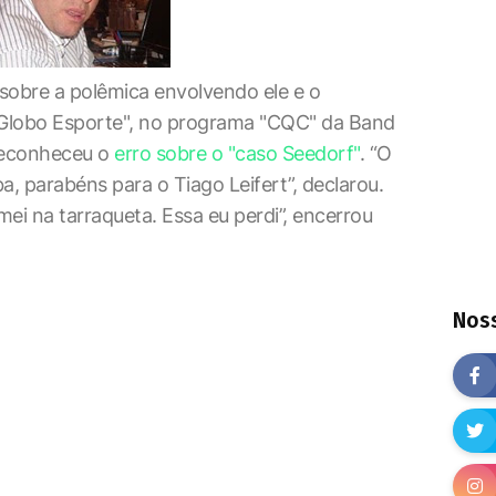
obre a polêmica envolvendo ele e o
 "Globo Esporte", no programa "CQC" da Band
 reconheceu o
erro sobre o "caso Seedorf"
. “O
a, parabéns para o Tiago Leifert”, declarou.
mei na tarraqueta. Essa eu perdi”, encerrou
Noss