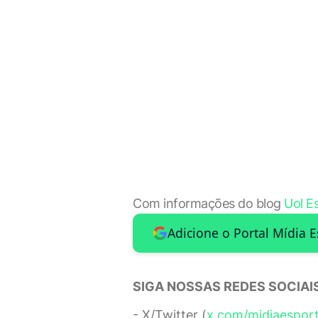
Com informações do blog
Uol E
Adicione o Portal Mídia 
SIGA NOSSAS REDES SOCIAIS
- X/Twitter (
x.com/midiaespor