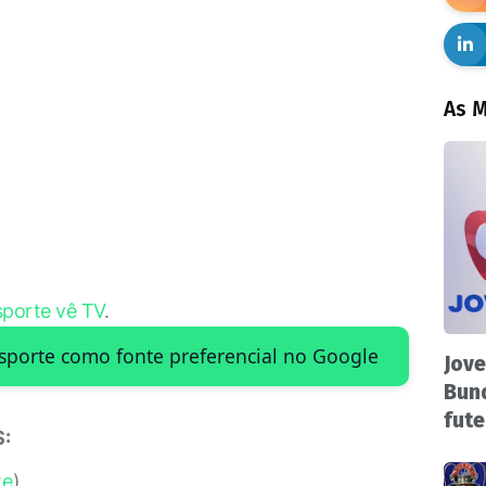
As M
sporte vê TV
.
Esporte como fonte preferencial no Google
Jove
Bund
fute
:
te
)