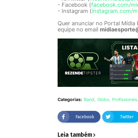
- Facebook (
facebook.com/mi
- Instagram (
instagram.com/m
Quer anunciar no Portal Mídia
equipe no email
midiaesporte
Categorias:
Band
Globo
Profissionais
Facebook
Twitter
Leia também