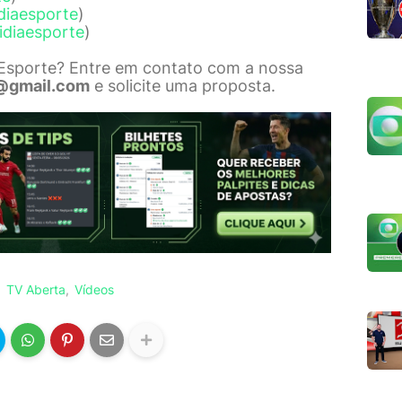
diaesporte
)
idiaesporte
)
 Esporte? Entre em contato com a nossa
@gmail.com
e solicite uma proposta.
TV Aberta
Vídeos