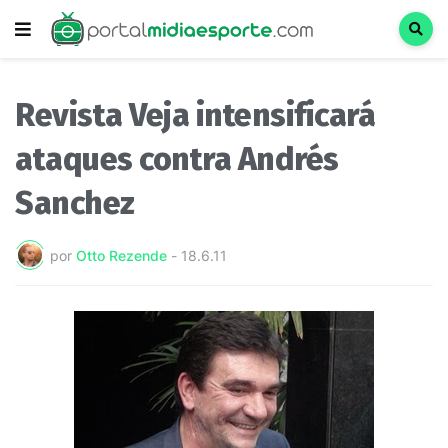
Revista Veja intensificará
ataques contra Andrés
Sanchez
por
Otto Rezende
-
18.6.11