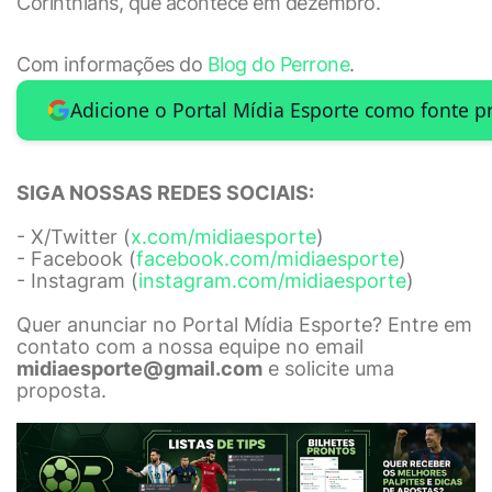
Corinthians, que acontece em dezembro.
Com informações do
Blog do Perrone
.
Adicione o Portal Mídia Esporte como fonte p
SIGA NOSSAS REDES SOCIAIS:
- X/Twitter (
x.com/midiaesporte
)
- Facebook (
facebook.com/midiaesporte
)
- Instagram (
instagram.com/midiaesporte
)
Quer anunciar no Portal Mídia Esporte? Entre em
contato com a nossa equipe no email
midiaesporte@gmail.com
e solicite uma
proposta.