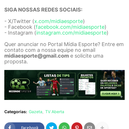
SIGA NOSSAS REDES SOCIAIS:
- X/Twitter (
x.com/midiaesporte
)
- Facebook (
facebook.com/midiaesporte
)
- Instagram (
instagram.com/midiaesporte
)
Quer anunciar no Portal Mídia Esporte? Entre em
contato com a nossa equipe no email
midiaesporte@gmail.com
e solicite uma
proposta.
Categorias:
Gazeta
TV Aberta
Facebook