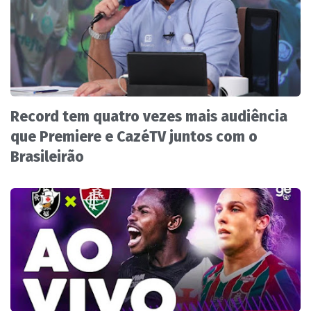
Record tem quatro vezes mais audiência
que Premiere e CazéTV juntos com o
Brasileirão