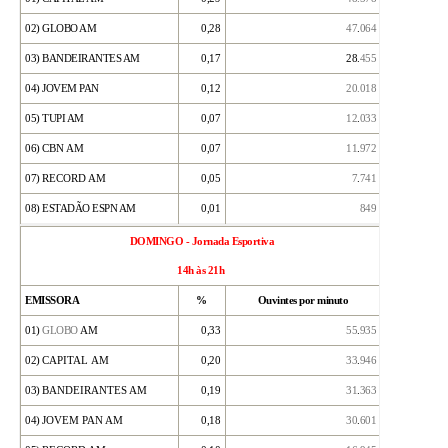
02)
GLOBO AM
0,28
47
.
064
03)
BANDEIRANTES AM
0,17
28.
455
04)
JOVEM PAN
0,12
20
.
018
05)
TUPI AM
0,07
12
.
033
06)
CBN AM
0,07
11
.
972
07)
RECORD AM
0,05
7
.
741
08) ESTADÃO ESPN AM
0,01
849
DOMINGO - Jornada Esportiva
14h às 21h
EMISSORA
%
Ouvintes por minuto
01)
GLOBO
AM
0,33
55
.
935
02)
CAPITAL
AM
0,20
33
.
946
03)
BANDEIRANTES AM
0,19
31
.
363
04)
JOVEM PAN AM
0,18
30
.
601