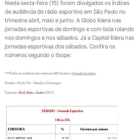
Nesta sexta-feira (15) foram divulgados os índices
de audiência do rádio esportivo em São Paulo no
trimestre abril, maio e junho. A Globo lidera nas
jornadas esportivas de domingo e com bola rolando
nos domingos e nos sábados. Já a Capital lidera nas
jornadas esportivas dos sábados. Confira os
números segundo o Ibope:
***Índice de audiência das emissoras AM durante a
Jornada Esportiva
.
Horário: 14h às 21h - Sábados e Domingos
Trimestre:
Abril
,
Maio
e
Junho
(2011)
SÁBADO - Jornada Esportiva
14h às 21h
EMISSORA
%
Ouvintes por minuto
01)
CAPITAL AM
0,29
48.
578