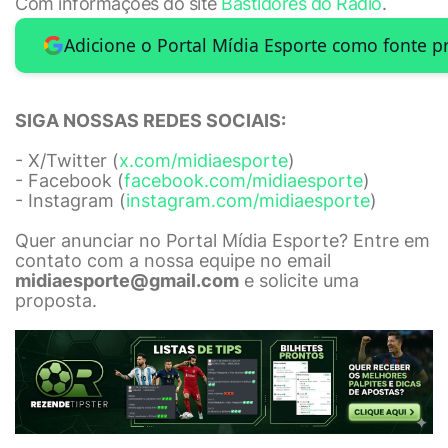
Com informações do site
Bastidores do Rádio
.
07)
TUPI AM
0,03
4.
502
Adicione o Portal Mídia Esporte como fonte p
08) ESTADÃO ESPN AM
0,00
-------
SIGA NOSSAS REDES SOCIAIS:
- X/Twitter (
x.com/midiaesporte
)
- Facebook (
facebook.com/midiaesporte
)
- Instagram (
instagram.com/midiaesporte
)
Quer anunciar no Portal Mídia Esporte? Entre em
contato com a nossa equipe no email
midiaesporte@gmail.com
e solicite uma
proposta.