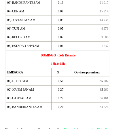
03)
BANDEIRANTES AM
0,13
21
.
917
04)
CBN AM
0,09
15
.
914
05)
JOVEM PAN AM
0,09
14
.
738
06)
TUPI
AM
0,05
8
.
878
07)
RECORD AM
0,02
3
.
506
08) ESTADÃO ESPN AM
0,01
1.
237
DOMINGO - Bola Rolando
16h às 18h
EMISSORA
%
Ouvintes por minuto
01)
GLOBO
AM
0,50
85.
207
02)
JOVEM PAN AM
0,27
45.
260
03)
CAPITAL
AM
0,22
36
.
461
04)
BANDEIRANTES AM
0,20
34
.
526
05)
RECORD AM
0,08
13
.
810
06)
CBN AM
0,08
13
.
576