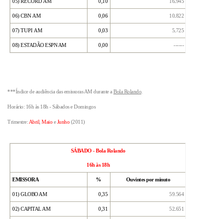
05)
RECORD AM
0,10
16
.
945
06)
CBN AM
0,06
10
.
822
07)
TUPI AM
0,03
5
.
725
08) ESTADÃO ESPN AM
0,00
------
***Índice de audiência das emissoras AM durante a
Bola Rolando
.
Horário: 16h às 18h - Sábados e Domingos
Trimestre:
Abril
,
Maio
e
Junho
(2011)
SÁBADO - Bola Rolando
16h às 18h
EMISSORA
%
Ouvintes por minuto
01)
GLOBO AM
0,35
59
.
564
02)
CAPITAL AM
0,31
52
.
651