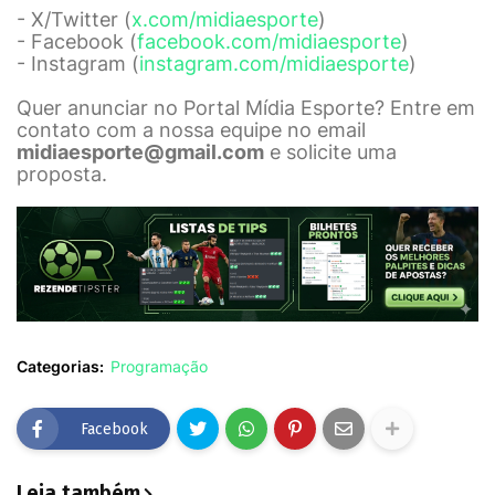
- X/Twitter (
x.com/midiaesporte
)
- Facebook (
facebook.com/midiaesporte
)
- Instagram (
instagram.com/midiaesporte
)
Quer anunciar no Portal Mídia Esporte? Entre em
contato com a nossa equipe no email
midiaesporte@gmail.com
e solicite uma
proposta.
Categorias:
Programação
Facebook
Leia também