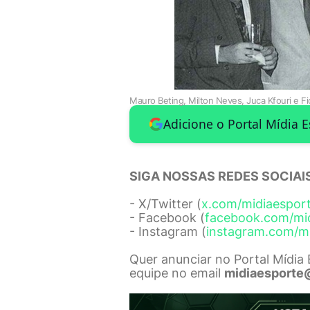
Mauro Beting, Milton Neves, Juca Kfouri e Fio
Adicione o Portal Mídia 
SIGA NOSSAS REDES SOCIAIS
- X/Twitter (
x.com/midiaespor
- Facebook (
facebook.com/mi
- Instagram (
instagram.com/m
Quer anunciar no Portal Mídia
equipe no email
midiaesporte