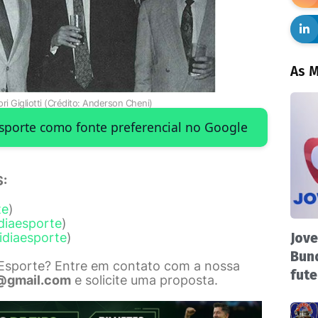
As M
ri Gigliotti (Crédito: Anderson Cheni)
Esporte como fonte preferencial no Google
:
te
)
diaesporte
)
idiaesporte
)
Jove
Bund
 Esporte? Entre em contato com a nossa
fute
@gmail.com
e solicite uma proposta.