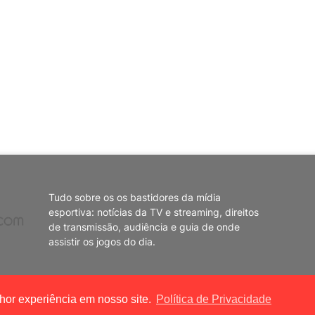
Tudo sobre os os bastidores da mídia
esportiva: notícias da TV e streaming, direitos
de transmissão, audiência e guia de onde
assistir os jogos do dia.
lhor experiência em nosso site.
Política de Privacidade
e
Home
Políti