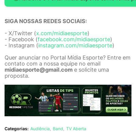
SIGA NOSSAS REDES SOCIAIS:
- X/Twitter (
x.com/midiaesporte
)
- Facebook (
facebook.com/midiaesporte
)
- Instagram (
instagram.com/midiaesporte
)
Quer anunciar no Portal Mídia Esporte? Entre em
contato com a nossa equipe no email
midiaesporte@gmail.com
e solicite uma
proposta.
Categorias:
Audiência
Band
TV Aberta