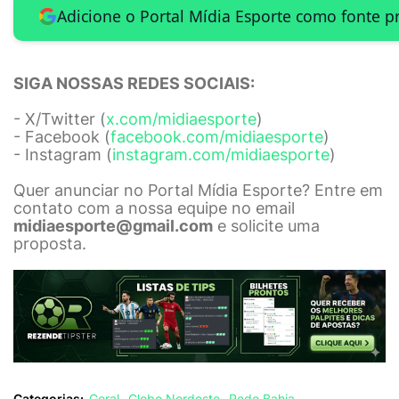
Adicione o Portal Mídia Esporte como fonte p
SIGA NOSSAS REDES SOCIAIS:
- X/Twitter (
x.com/midiaesporte
)
- Facebook (
facebook.com/midiaesporte
)
- Instagram (
instagram.com/midiaesporte
)
Quer anunciar no Portal Mídia Esporte? Entre em
contato com a nossa equipe no email
midiaesporte@gmail.com
e solicite uma
proposta.
Categorias:
Geral
Globo Nordeste
Rede Bahia