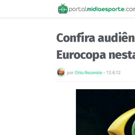
Confira audiên
Eurocopa nesta
por
Otto Rezende
-
13.6.12