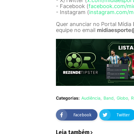
- X/Twitter (
x.com/midiaespor
- Facebook (
facebook.com/mi
- Instagram (
instagram.com/m
Quer anunciar no Portal Mídia
equipe no email
midiaesporte
Categorias:
Audiência
Band
Globo
R
Facebook
Twitter
Leia também