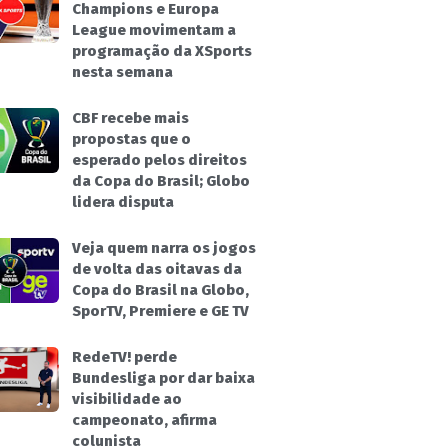
Champions e Europa
League movimentam a
programação da XSports
nesta semana
CBF recebe mais
propostas que o
esperado pelos direitos
da Copa do Brasil; Globo
lidera disputa
Veja quem narra os jogos
de volta das oitavas da
Copa do Brasil na Globo,
SporTV, Premiere e GE TV
RedeTV! perde
Bundesliga por dar baixa
visibilidade ao
campeonato, afirma
colunista