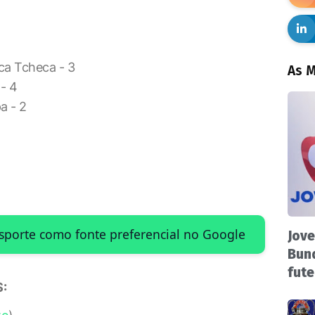
ca Tcheca - 3
As M
 - 4
a - 2
Esporte como fonte preferencial no Google
Jove
Bund
fute
: