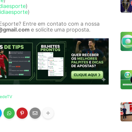
te
)
diaesporte
)
idiaesporte
)
 Esporte? Entre em contato com a nossa
@gmail.com
e solicite uma proposta.
edeTV