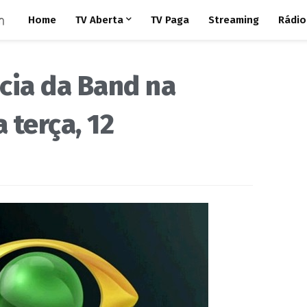
Home
TV Aberta
TV Paga
Streaming
Rádio
cia da Band na
 terça, 12