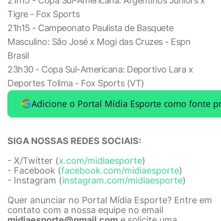
21h15 - Copa Sul-Americana: Argentinos Juniors x
Tigre - Fox Sports
21h15 - Campeonato Paulista de Basquete
Masculino: São José x Mogi das Cruzes - Espn
Brasil
23h30 - Copa Sul-Americana: Deportivo Lara x
Deportes Tolima - Fox Sports (VT)
Adicione o Portal Mídia Esporte como fonte p
SIGA NOSSAS REDES SOCIAIS:
- X/Twitter (
x.com/midiaesporte
)
- Facebook (
facebook.com/midiaesporte
)
- Instagram (
instagram.com/midiaesporte
)
Quer anunciar no Portal Mídia Esporte? Entre em
contato com a nossa equipe no email
midiaesporte@gmail.com
e solicite uma