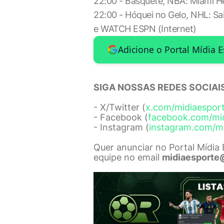
22:00 - Basquete, NBA: Miami 
22:00 - Hóquei no Gelo, NHL: Sa
e WATCH ESPN (Internet)
Adicione o Portal Mídia 
SIGA NOSSAS REDES SOCIAIS
- X/Twitter (
x.com/midiaespor
- Facebook (
facebook.com/mi
- Instagram (
instagram.com/m
Quer anunciar no Portal Mídia
equipe no email
midiaesporte