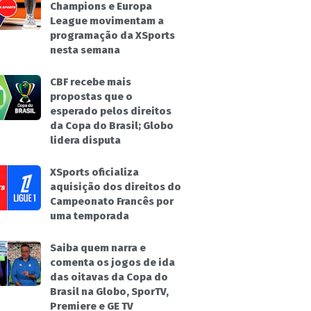
Champions e Europa
League movimentam a
programação da XSports
nesta semana
CBF recebe mais
propostas que o
esperado pelos direitos
da Copa do Brasil; Globo
lidera disputa
XSports oficializa
aquisição dos direitos do
Campeonato Francês por
uma temporada
Saiba quem narra e
comenta os jogos de ida
das oitavas da Copa do
Brasil na Globo, SporTV,
Premiere e GE TV