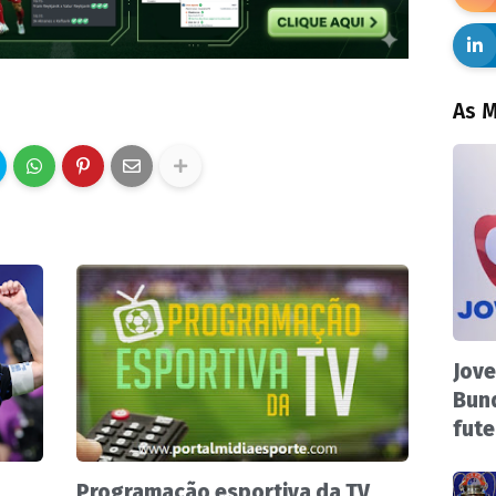
As M
Jove
Bund
fute
Programação esportiva da TV