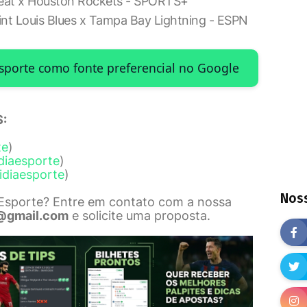
Heat x Houston Rockets - SPORTS+
int Louis Blues x Tampa Bay Lightning - ESPN
Esporte como fonte preferencial no Google
:
te
)
diaesporte
)
idiaesporte
)
Noss
 Esporte? Entre em contato com a nossa
@gmail.com
e solicite uma proposta.