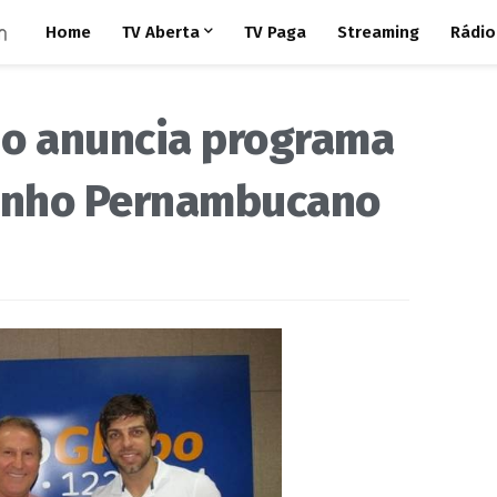
Home
TV Aberta
TV Paga
Streaming
Rádio
io anuncia programa
ninho Pernambucano