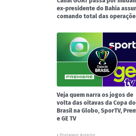
Canal GOAT passa por mudan
ex-presidente do Bahia ass
comando total das operaçõe
Veja quem narra os jogos de
volta das oitavas da Copa do
Brasil na Globo, SporTV, Pre
e GE TV
Postagem Anterior