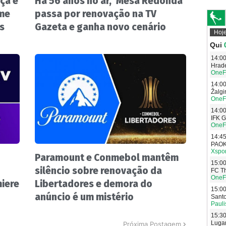
ça e
Há 56 anos no ar, 'Mesa Redonda'
ume
passa por renovação na TV
s
Gazeta e ganha novo cenário
Paramount e Conmebol mantêm
silêncio sobre renovação da
miere
Libertadores e demora do
anúncio é um mistério
Próxima Postagem