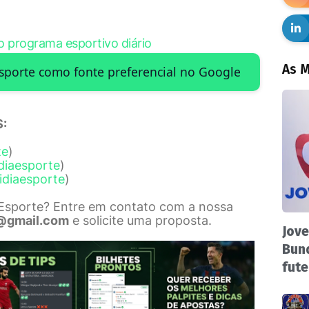
 programa esportivo diário
As M
Esporte como fonte preferencial no Google
:
te
)
diaesporte
)
idiaesporte
)
 Esporte? Entre em contato com a nossa
@gmail.com
e solicite uma proposta.
Jove
Bund
fute