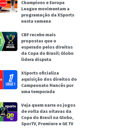
Champions e Europa
League movimentam a
programação da XSports
nesta semana
CBF recebe mais
propostas que o
esperado pelos direitos
da Copa do Brasil; Globo
lidera disputa
XSports oficializa
aquisição dos direitos do
Campeonato Francês por
uma temporada
Veja quem narra os jogos
de volta das oitavas da
Copa do Brasil na Globo,
SporTV, Premiere e GE TV