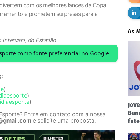
se divertem com os melhores lances da Copa,
erramento e prometem surpresas para a
As M
Intervalo, do Estadão.
Esporte como fonte preferencial no Google
:
te
)
diaesporte
)
idiaesporte
)
Jove
Bund
 Esporte? Entre em contato com a nossa
@gmail.com
e solicite uma proposta.
fute