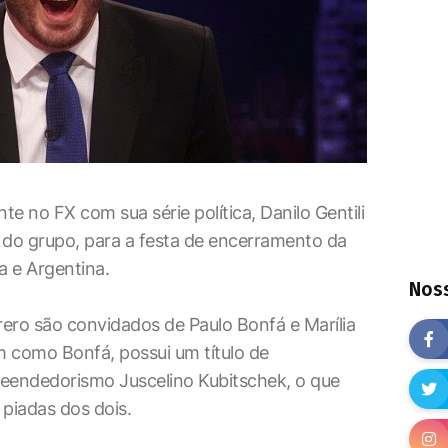
e no FX com sua série política, Danilo Gentili
do grupo, para a festa de encerramento da
 e Argentina.
Noss
rero são convidados de Paulo Bonfá e Marília
im como Bonfá, possui um título de
ndedorismo Juscelino Kubitschek, o que
 piadas dos dois.