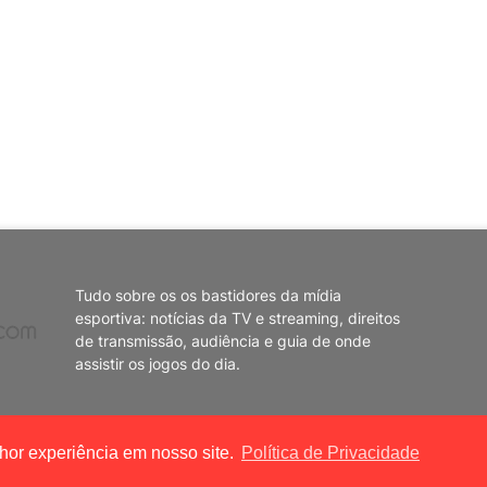
Tudo sobre os os bastidores da mídia
esportiva: notícias da TV e streaming, direitos
de transmissão, audiência e guia de onde
assistir os jogos do dia.
lhor experiência em nosso site.
Política de Privacidade
e
Home
Políti