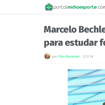
Marcelo Bechle
para estudar f
por
Otto Rezende
-
2.12.14