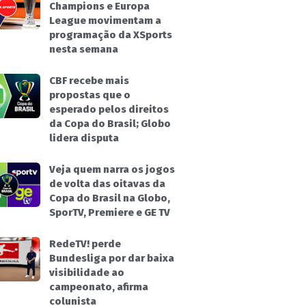
Champions e Europa
League movimentam a
programação da XSports
nesta semana
CBF recebe mais
propostas que o
esperado pelos direitos
da Copa do Brasil; Globo
lidera disputa
Veja quem narra os jogos
de volta das oitavas da
Copa do Brasil na Globo,
SporTV, Premiere e GE TV
RedeTV! perde
Bundesliga por dar baixa
visibilidade ao
campeonato, afirma
colunista