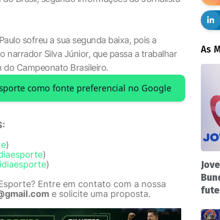
Paulo sofreu a sua segunda baixa, pois a
As M
 narrador Silva Júnior, que passa a trabalhar
m do Campeonato Brasileiro.
Esporte como fonte preferencial no Google
:
te
)
diaesporte
)
idiaesporte
)
Jove
Bund
 Esporte? Entre em contato com a nossa
fute
@gmail.com
e solicite uma proposta.