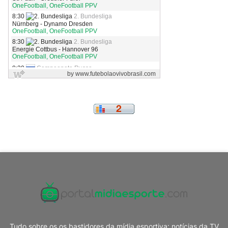
Tudo sobre os os bastidores da mídia esportiva: notícias da TV