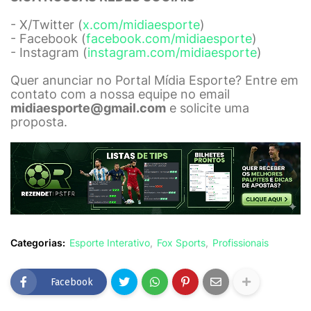
- X/Twitter (
x.com/midiaesporte
)
- Facebook (
facebook.com/midiaesporte
)
- Instagram (
instagram.com/midiaesporte
)
Quer anunciar no Portal Mídia Esporte? Entre em
contato com a nossa equipe no email
midiaesporte@gmail.com
e solicite uma
proposta.
Categorias:
Esporte Interativo
Fox Sports
Profissionais
Facebook