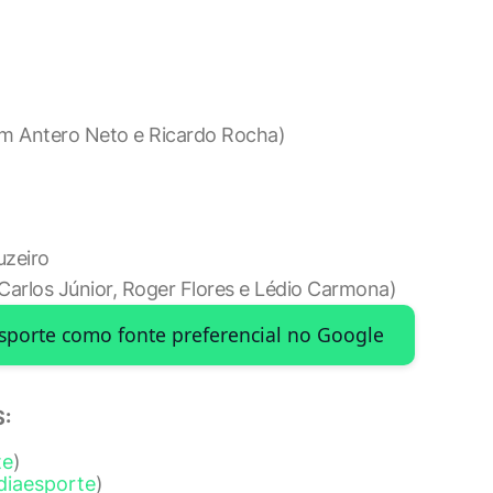
m Antero Neto e Ricardo Rocha)
uzeiro
arlos Júnior, Roger Flores e Lédio Carmona)
Esporte como fonte preferencial no Google
:
te
)
diaesporte
)