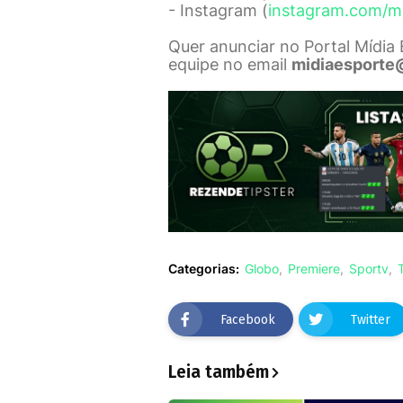
- Instagram (
instagram.com/m
Quer anunciar no Portal Mídia
equipe no email
midiaesporte
Categorias:
Globo
Premiere
Sportv
Facebook
Twitter
Leia também