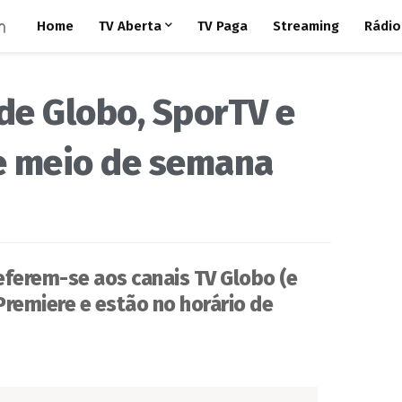
Home
TV Aberta
TV Paga
Streaming
Rádio
de Globo, SporTV e
e meio de semana
eferem-se aos canais TV Globo (e
 Premiere e estão no horário de