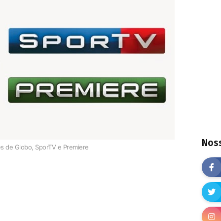
Noss
s de Globo, SporTV e Premiere