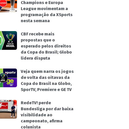
Champions e Europa
League movimentam a
programação da XSports
nesta semana
CBF recebe mais
propostas que o
esperado pelos direitos
da Copa do Brasil; Globo
lidera disputa
Veja quem narra os jogos
de volta das oitavas da
Copa do Brasil na Globo,
SporTV, Premiere e GE TV
RedeTV! perde
Bundesliga por dar baixa
visibilidade ao
campeonato, afirma
colunista