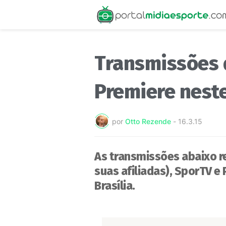
Transmissões 
Premiere nest
por
Otto Rezende
-
16.3.15
As transmissões abaixo r
suas afiliadas), SporTV e
Brasília.