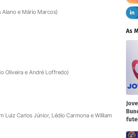
s Alano e Mário Marcos)
As M
o Oliveira e André Loffredo)
Jove
Bund
 Luiz Carlos Júnior, Lédio Carmona e William
fute