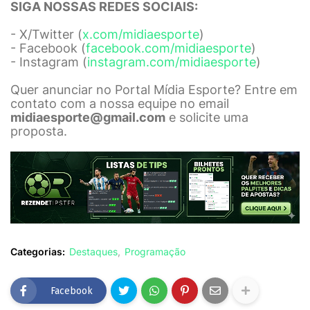
SIGA NOSSAS REDES SOCIAIS:
- X/Twitter (
x.com/midiaesporte
)
- Facebook (
facebook.com/midiaesporte
)
- Instagram (
instagram.com/midiaesporte
)
Quer anunciar no Portal Mídia Esporte? Entre em
contato com a nossa equipe no email
midiaesporte@gmail.com
e solicite uma
proposta.
Categorias:
Destaques
Programação
Facebook