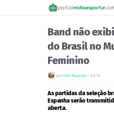
Band não exibi
do Brasil no M
Feminino
por
Otto Rezende
-
3.6.15
As partidas da seleção bra
Espanha serão transmitida
aberta.