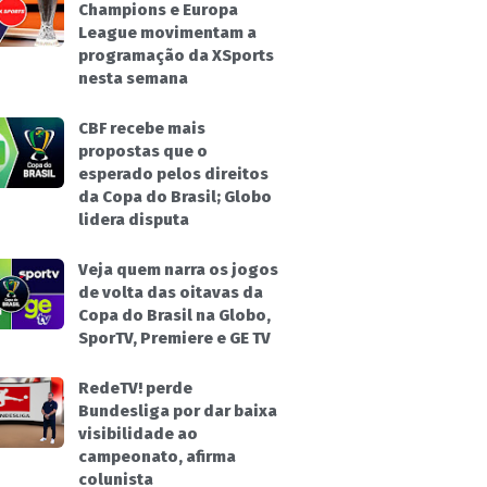
Champions e Europa
League movimentam a
programação da XSports
nesta semana
CBF recebe mais
propostas que o
esperado pelos direitos
da Copa do Brasil; Globo
lidera disputa
Veja quem narra os jogos
de volta das oitavas da
Copa do Brasil na Globo,
SporTV, Premiere e GE TV
RedeTV! perde
Bundesliga por dar baixa
visibilidade ao
campeonato, afirma
colunista