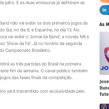
e julho. E as duas emissoras já definiram as
Band não vai exibir os dois primeiros jogos da
As M
 do Sul, no dia 9, e Espanha, no dia 13. No
ra vai exibir o 'Jornal da Band', a novela 'Mil e
oso 'Show da Fé'. Já no horário da segunda
s do Campeonato Brasileiro.
itirá as três partidas do Brasil na primeira
 neste fim de semana. O canal público também
jogos das fases finais da competição.
Jove
Bund
no será transmitido com exclusividade pelo
fute