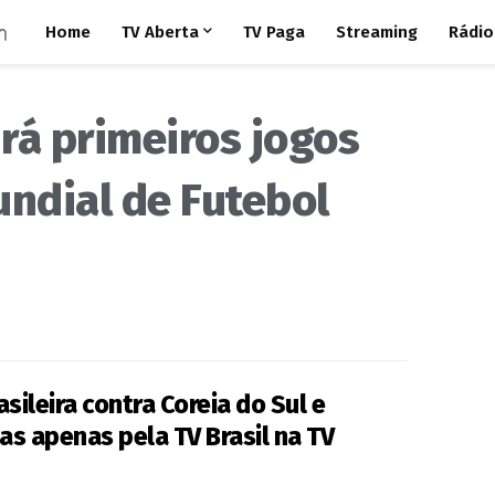
Home
TV Aberta
TV Paga
Streaming
Rádio
rá primeiros jogos
undial de Futebol
sileira contra Coreia do Sul e
s apenas pela TV Brasil na TV