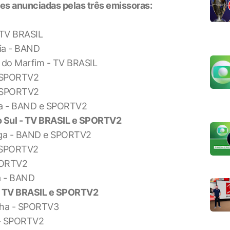
ões anunciadas pelas três emissoras:
 TV BRASIL
dia - BAND
 do Marfim - TV BRASIL
- SPORTV2
- SPORTV2
rra - BAND e SPORTV2
do Sul - TV BRASIL e SPORTV2
ega - BAND e SPORTV2
- SPORTV2
SPORTV2
a - BAND
 - TV BRASIL e SPORTV2
anha - SPORTV3
a - SPORTV2