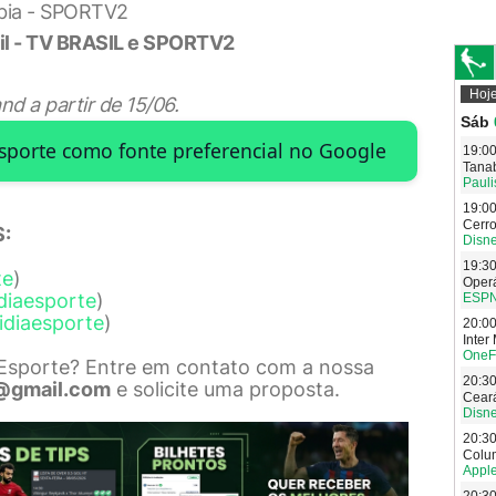
mbia - SPORTV2
sil - TV BRASIL e SPORTV2
d a partir de 15/06.
Esporte como fonte preferencial no Google
:
te
)
diaesporte
)
idiaesporte
)
 Esporte? Entre em contato com a nossa
@gmail.com
e solicite uma proposta.