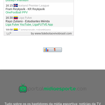
Tudo sobre os os bastidores da mídia esportiva: notícias da TV