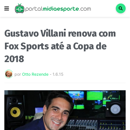
Gustavo Villani renova com
Fox Sports até a Copa de
2018
por
Otto Rezende
-
1.6.15