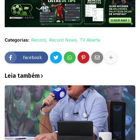
Categorias:
Record
Record News
TV Aberta
Facebook
Leia também