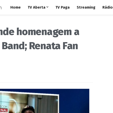
Home
TV Aberta
TV Paga
Streaming
Rádio
onde homenagem a
 Band; Renata Fan