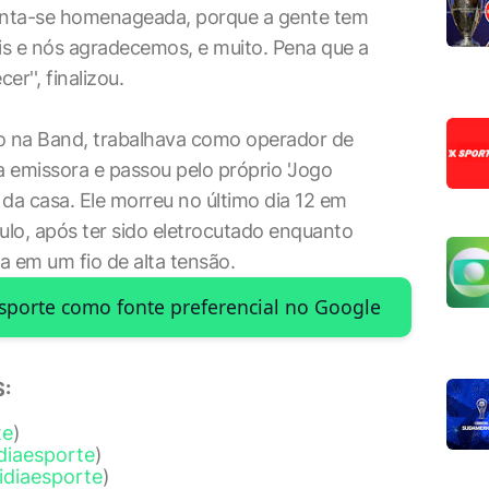
sinta-se homenageada, porque a gente tem
ais e nós agradecemos, e muito. Pena que a
r'', finalizou.
o na Band, trabalhava como operador de
 emissora e passou pelo próprio 'Jogo
da casa. Ele morreu no último dia 12 em
lo, após ter sido eletrocutado enquanto
a em um fio de alta tensão.
Esporte como fonte preferencial no Google
:
te
)
diaesporte
)
idiaesporte
)