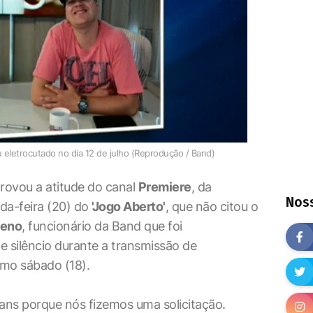
eletrocutado no dia 12 de julho (Reprodução / Band)
rovou a atitude do canal
Premiere
, da
Noss
da-feira (20) do
'Jogo Aberto'
, que não citou o
ueno
, funcionário da Band que foi
silêncio durante a transmissão de
imo sábado (18).
ians porque nós fizemos uma solicitação.