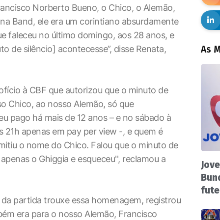
ancisco Norberto Bueno, o Chico, o Alemão,
 na Band, ele era um corintiano absurdamente
ue faleceu no último domingo, aos 28 anos, e
o de silêncio] acontecesse”, disse Renata,
As M
ofício à CBF que autorizou que o minuto de
so Chico, ao nosso Alemão, só que
 eu pago há mais de 12 anos – e no sábado à
s 21h apenas em pay per view -, e quem é
mitiu o nome do Chico. Falou que o minuto de
u apenas o Ghiggia e esqueceu'', reclamou a
Jove
Bund
fute
 da partida trouxe essa homenagem, registrou
bém era para o nosso Alemão, Francisco