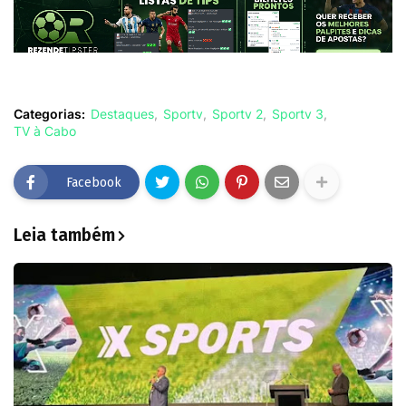
Categorias:
Destaques
Sportv
Sportv 2
Sportv 3
TV à Cabo
Facebook
Leia também