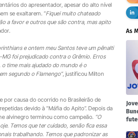
ários do apresentador, apesar do alto nível
em se exaltarem. “
Fiquei muito chateado
ão a favor e outros que são contra, mas apito
ador.
As M
Corinthians e ontem meu Santos teve um pênalti
co-MG foi prejudicado contra o Grêmio. Erros
 o time mais ajudado do mundo é o
 e em segundo o Flamengo”
, justificou Milton
e por causa do ocorrido no Brasileirão de
Jove
epetidas devido à “Máfia do Apito”. Depois da
Bund
time alvinegro terminou como campeão.
“O
fute
oje. Temos que ter cuidado, senão fica essa
onais trabalhando. Temos que padronizar as