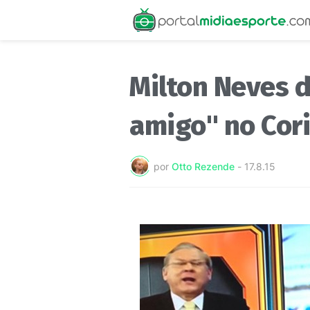
Milton Neves d
amigo" no Cori
por
Otto Rezende
-
17.8.15