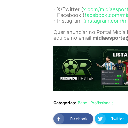
- X/Twitter (
x.com/midiaespor
- Facebook (
facebook.com/mi
- Instagram (
instagram.com/m
Quer anunciar no Portal Mídia
equipe no email
midiaesporte
Categorias:
Band
Profissionais
Facebook
Twitter