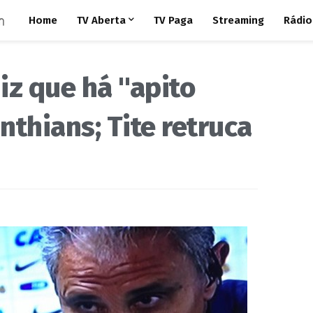
Home
TV Aberta
TV Paga
Streaming
Rádio
iz que há "apito
nthians; Tite retruca