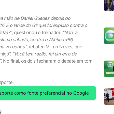
na mão de Daniel Guedes depois do
i? E o lance do Gil que foi expulso contra o
sta)?”
, questionou o treinador.
“Não, a
ltimo sábado, contra o Atlético-PR).
uma vergonha”
, rebateu Milton Neves, que
migo”.
“Você tem razão, foi um erro de
”
. No final, os dois fecharam o debate em tom
sporte.
Esporte como fonte preferencial no Google
: