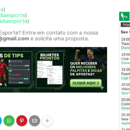
te
)
diaesporte
)
idiaesporte
)
 Esporte? Entre em contato com a nossa
@gmail.com
e solicite uma proposta.