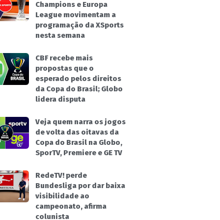
Champions e Europa
League movimentam a
programação da XSports
nesta semana
CBF recebe mais
propostas que o
esperado pelos direitos
da Copa do Brasil; Globo
lidera disputa
Veja quem narra os jogos
de volta das oitavas da
Copa do Brasil na Globo,
SporTV, Premiere e GE TV
RedeTV! perde
Bundesliga por dar baixa
visibilidade ao
campeonato, afirma
colunista