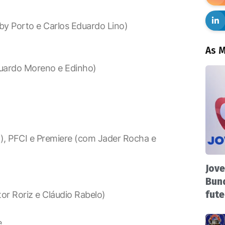
y Porto e Carlos Eduardo Lino)
As M
uardo Moreno e Edinho)
, PFCI e Premiere (com Jader Rocha e
Jove
Bund
fute
or Roriz e Cláudio Rabelo)
e