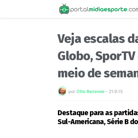
Veja escalas d
Globo, SporTV 
meio de sema
por
Otto Rezende
-
21.9.15
Destaque para as partidas
Sul-Americana, Série B d