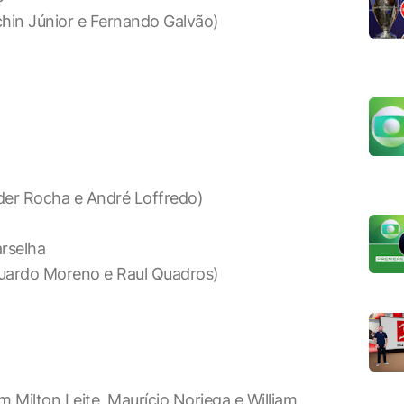
hin Júnior e Fernando Galvão)
er Rocha e André Loffredo)
rselha
uardo Moreno e Raul Quadros)
 Milton Leite, Maurício Noriega e William