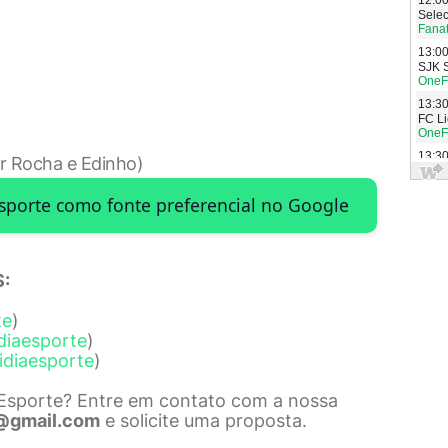
r Rocha e Edinho)
Esporte como fonte preferencial no Google
:
te
)
diaesporte
)
idiaesporte
)
 Esporte? Entre em contato com a nossa
@gmail.com
e solicite uma proposta.