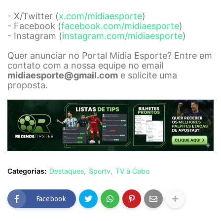
- X/Twitter (
x.com/midiaesporte
)
- Facebook (
facebook.com/midiaesporte
)
- Instagram (
instagram.com/midiaesporte
)
Quer anunciar no Portal Mídia Esporte? Entre em
contato com a nossa equipe no email
midiaesporte@gmail.com
e solicite uma
proposta.
Categorias:
Destaques
Sportv
TV à Cabo
Facebook