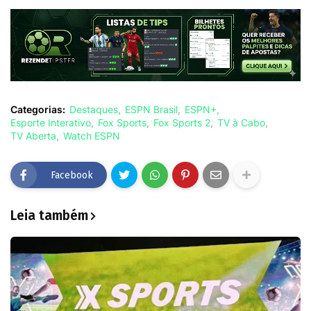
Categorias:
Destaques
ESPN Brasil
ESPN+
Esporte Interativo
Fox Sports
Fox Sports 2
TV à Cabo
TV Aberta
Watch ESPN
Facebook
Leia também