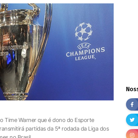
Noss
po Time Warner que é dono do Esporte
ransmitirá partidas da 5ª rodada da Liga dos
es no Brasil.