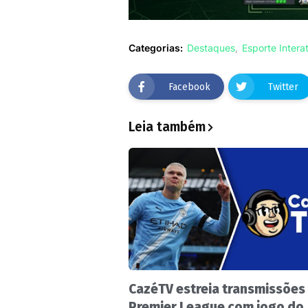
Categorias:
Destaques
Esporte Intera
Facebook
Twitter
Leia também
CazéTV estreia transmissões
Premier League com jogo do