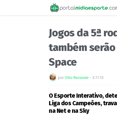
Jogos da 5ª r
também serão 
Space
por
Otto Rezende
-
3.11.15
O Esporte Interativo, det
Liga dos Campeões, trava
na Net e na Sky