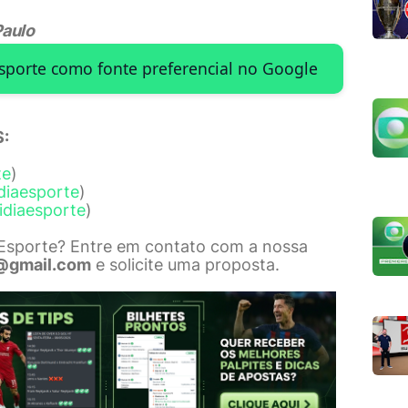
Paulo
Esporte como fonte preferencial no Google
:
te
)
diaesporte
)
idiaesporte
)
 Esporte? Entre em contato com a nossa
@gmail.com
e solicite uma proposta.