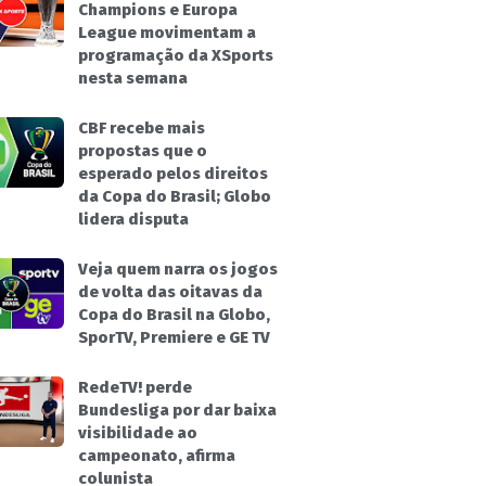
Champions e Europa
League movimentam a
programação da XSports
nesta semana
CBF recebe mais
propostas que o
esperado pelos direitos
da Copa do Brasil; Globo
lidera disputa
Veja quem narra os jogos
de volta das oitavas da
Copa do Brasil na Globo,
SporTV, Premiere e GE TV
RedeTV! perde
Bundesliga por dar baixa
visibilidade ao
campeonato, afirma
colunista