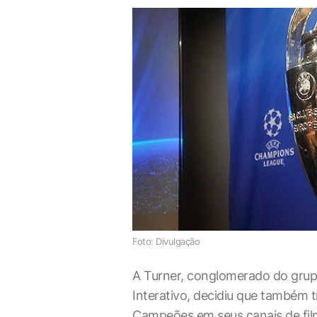
Foto: Divulgação
A Turner, conglomerado do gru
Interativo, decidiu que também t
Campeões em seus canais de film