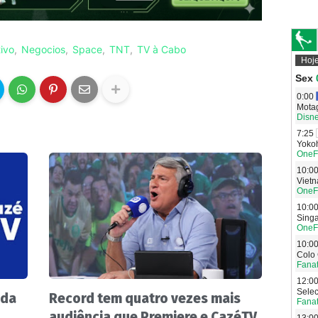
tivo
Negocios
Space
TNT
TV à Cabo
 da
Record tem quatro vezes mais
audiência que Premiere e CazéTV