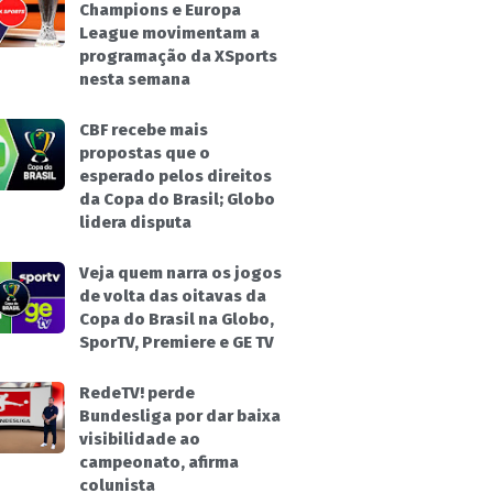
Champions e Europa
League movimentam a
programação da XSports
nesta semana
CBF recebe mais
propostas que o
esperado pelos direitos
da Copa do Brasil; Globo
lidera disputa
Veja quem narra os jogos
de volta das oitavas da
Copa do Brasil na Globo,
SporTV, Premiere e GE TV
RedeTV! perde
Bundesliga por dar baixa
visibilidade ao
campeonato, afirma
colunista