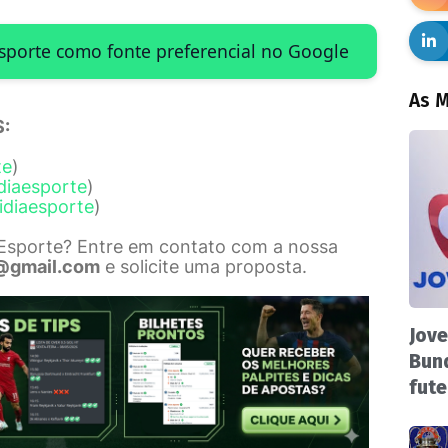
Esporte como fonte preferencial no Google
As M
:
te
)
diaesporte
)
idiaesporte
)
 Esporte? Entre em contato com a nossa
@gmail.com
e solicite uma proposta.
Jove
Bund
fute