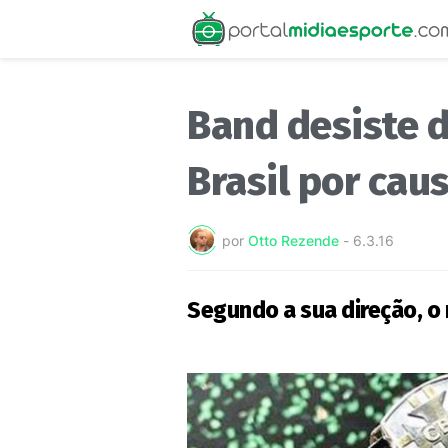
Band desiste 
Brasil por cau
por
Otto Rezende
-
6.3.16
Segundo a sua direção, o 