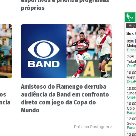
esportivos e prioriza programas
próprios
Amistoso do Flamengo derruba
nos
audiência da Band em confronto
ncia
direto com jogo da Copa do
Mundo
Próxima Postagem