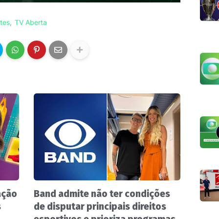
tes
TV Aberta
ação
Band admite não ter condições
s
de disputar principais direitos