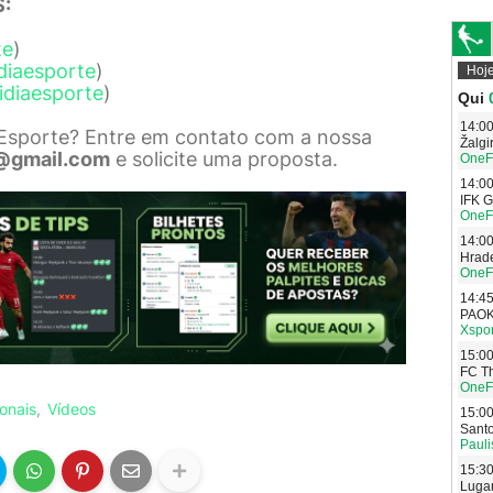
:
te
)
diaesporte
)
idiaesporte
)
 Esporte? Entre em contato com a nossa
@gmail.com
e solicite uma proposta.
ionais
Vídeos