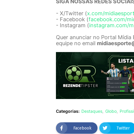
SIGA NOSSAS REDES SOCIAIS
- X/Twitter (
x.com/midiaespor
- Facebook (
facebook.com/mi
- Instagram (
instagram.com/m
Quer anunciar no Portal Mídia
equipe no email
midiaesporte
Categorias:
Destaques
Globo
Profiss
Facebook
Twitter