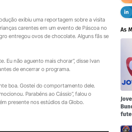
rodução exibiu uma reportagem sobre a visita
 crianças carentes em um evento de Páscoa no
As M
egro entregou ovos de chocolate. Alguns fãs se
e. Eu não aguento mais chorar”, disse Ivan
antes de encerrar o programa.
gente boa. Gostei do comportamento dele.
ocionou. Parabéns ao Cássio”, falou o
Jove
m presente nos estúdios da Globo.
Bund
fute