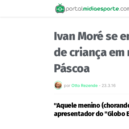
Ivan Moré se 
de criança em
Páscoa
por
Otto Rezende
-
23.3.16
"Aquele menino (chorando
apresentador do "Globo 