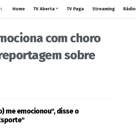
Home
TV Aberta
TV Paga
Streaming
Rádio
emociona com choro
 reportagem sobre
) me emocionou", disse o
Esporte"