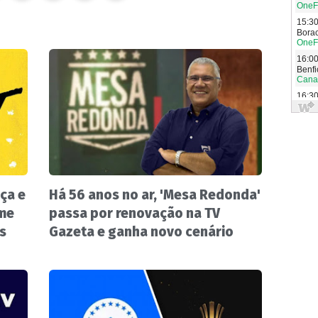
ça e
Há 56 anos no ar, 'Mesa Redonda'
ume
passa por renovação na TV
s
Gazeta e ganha novo cenário