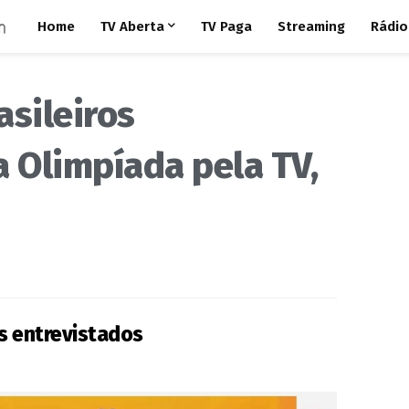
Home
TV Aberta
TV Paga
Streaming
Rádio
asileiros
 Olimpíada pela TV,
s entrevistados