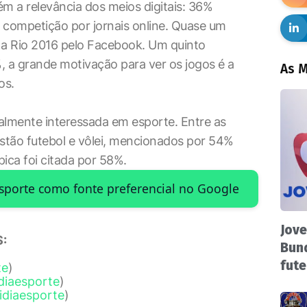
 a relevância dos meios digitais: 36%
competição por jornais online. Quase um
 a Rio 2016 pelo Facebook. Um quinto
 a grande motivação para ver os jogos é a
As M
os.
lmente interessada em esporte. Entre as
stão futebol e vôlei, mencionados por 54%
ica foi citada por 58%.
Esporte como fonte preferencial no Google
Jove
:
Bund
fute
te
)
diaesporte
)
idiaesporte
)