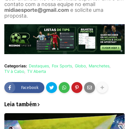
contato com a nossa equipe no email
midiaesporte@gmail.com
e solicite uma
proposta.
Categorias:
Destaques
Fox Sports
Globo
Manchetes
TV à Cabo
TV Aberta
Facebook
Leia também