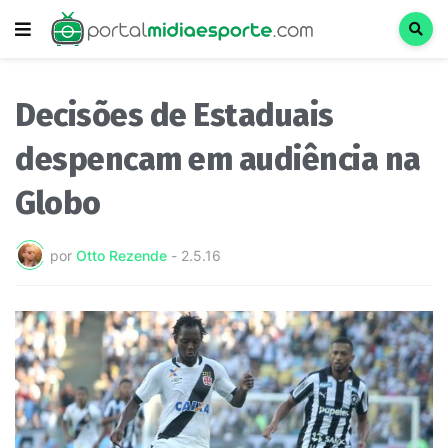
Decisões de Estaduais
despencam em audiência na
Globo
por
Otto Rezende
-
2.5.16