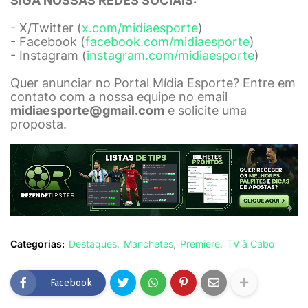
SIGA NOSSAS REDES SOCIAIS:
- X/Twitter (
x.com/midiaesporte
)
- Facebook (
facebook.com/midiaesporte
)
- Instagram (
instagram.com/midiaesporte
)
Quer anunciar no Portal Mídia Esporte? Entre em
contato com a nossa equipe no email
midiaesporte@gmail.com
e solicite uma
proposta.
Categorias:
Destaques
Manchetes
Premiere
TV à Cabo
Facebook