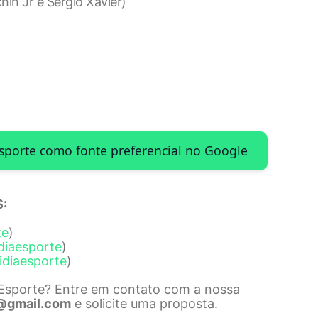
in Jr e Sérgio Xavier)
Esporte como fonte preferencial no Google
:
te
)
diaesporte
)
idiaesporte
)
 Esporte? Entre em contato com a nossa
@gmail.com
e solicite uma proposta.