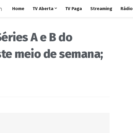
Home
TV Aberta
TV Paga
Streaming
Rádio
éries A e B do
ste meio de semana;