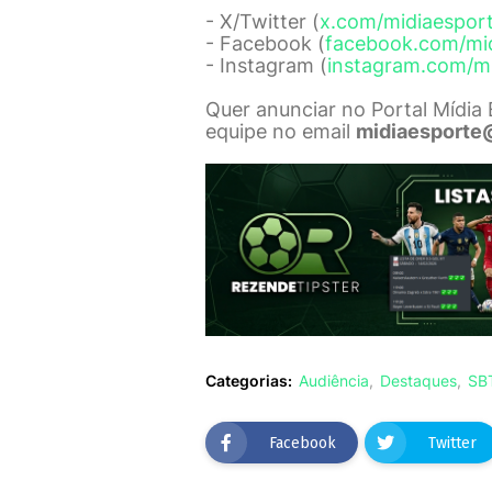
- X/Twitter (
x.com/midiaespor
- Facebook (
facebook.com/mi
- Instagram (
instagram.com/m
Quer anunciar no Portal Mídia
equipe no email
midiaesporte
Categorias:
Audiência
Destaques
SB
Facebook
Twitter