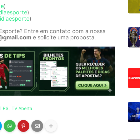
te
)
diaesporte
)
idiaesporte
)
 Esporte? Entre em contato com a nossa
@gmail.com
e solicite uma proposta.
T RS
TV Aberta