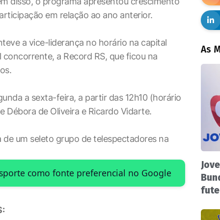
lém disso, o programa apresentou crescimento
rticipação em relação ao ano anterior.
eve a vice-liderança no horário na capital
As M
l concorrente, a Record RS, que ficou na
os.
unda a sexta-feira, a partir das 12h10 (horário
e Débora de Oliveira e Ricardo Vidarte.
ia de um seleto grupo de telespectadores na
Jove
Esporte como fonte preferencial no Google
Bund
fute
: