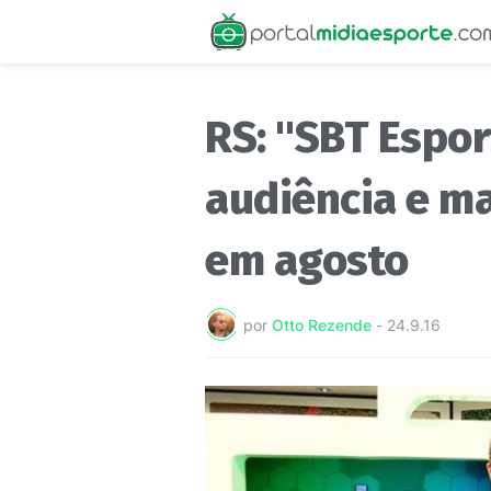
RS: "SBT Espor
audiência e m
em agosto
por
Otto Rezende
-
24.9.16