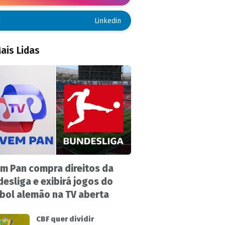
Linkedin
ais Lidas
m Pan compra direitos da
esliga e exibirá jogos do
bol alemão na TV aberta
CBF quer dividir