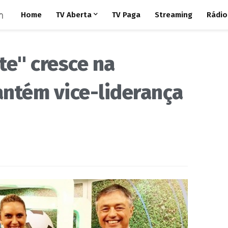
Home
TV Aberta
TV Paga
Streaming
Rádio
te" cresce na
antém vice-liderança